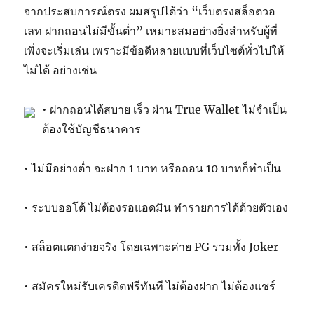
จากประสบการณ์ตรง ผมสรุปได้ว่า “เว็บตรงสล็อตวอ
เลท ฝากถอนไม่มีขั้นต่ำ” เหมาะสมอย่างยิ่งสำหรับผู้ที่
เพิ่งจะเริ่มเล่น เพราะมีข้อดีหลายแบบที่เว็บไซต์ทั่วไปให้
ไม่ได้ อย่างเช่น
• ฝากถอนได้สบาย เร็ว ผ่าน True Wallet ไม่จำเป็น
ต้องใช้บัญชีธนาคาร
• ไม่มีอย่างต่ำ จะฝาก 1 บาท หรือถอน 10 บาทก็ทำเป็น
• ระบบออโต้ ไม่ต้องรอแอดมิน ทำรายการได้ด้วยตัวเอง
• สล็อตแตกง่ายจริง โดยเฉพาะค่าย PG รวมทั้ง Joker
• สมัครใหม่รับเครดิตฟรีทันที ไม่ต้องฝาก ไม่ต้องแชร์