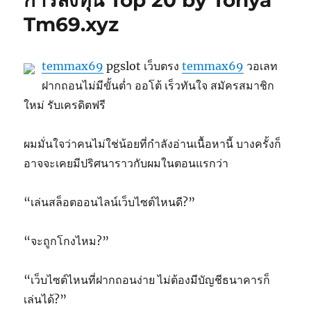
การลงทุน Top 20 by Tonya
Tm69.xyz
temmax69
pgslot เว็บตรง
temmax69
วอเลท
ฝากถอนไม่มีขั้นต่ำ ออโต้ เร็วทันใจ สมัครสมาชิก
ใหม่ รับเครดิตฟรี
ผมมั่นใจว่าคนไม่ใช่น้อยที่กำลังอ่านเนื้อหานี้ บางครั้งก็
อาจจะเคยมีปริศนาราวกับผมในตอนแรกว่า
“เล่นสล็อตออนไลน์เว็บไซต์ไหนดี?”
“จะถูกโกงไหม?”
“เว็บไซต์ไหนที่ฝากถอนง่าย ไม่ต้องมีบัญชีธนาคารก็
เล่นได้?”