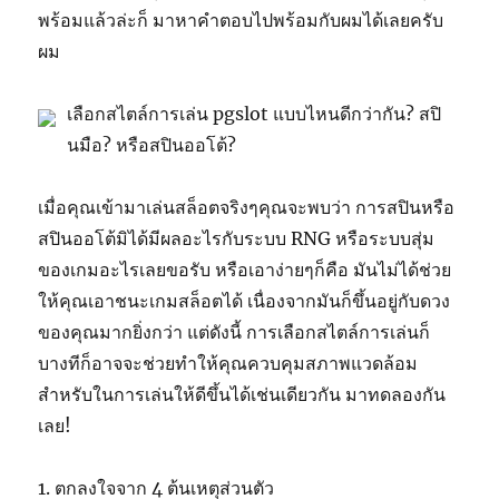
พร้อมแล้วล่ะก็ มาหาคำตอบไปพร้อมกับผมได้เลยครับ
ผม
เลือกสไตล์การเล่น pgslot แบบไหนดีกว่ากัน? สปิ
นมือ? หรือสปินออโต้?
เมื่อคุณเข้ามาเล่นสล็อตจริงๆคุณจะพบว่า การสปินหรือ
สปินออโต้มิได้มีผลอะไรกับระบบ RNG หรือระบบสุ่ม
ของเกมอะไรเลยขอรับ หรือเอาง่ายๆก็คือ มันไม่ได้ช่วย
ให้คุณเอาชนะเกมสล็อตได้ เนื่องจากมันก็ขึ้นอยู่กับดวง
ของคุณมากยิ่งกว่า แต่ดังนี้ การเลือกสไตล์การเล่นก็
บางทีก็อาจจะช่วยทำให้คุณควบคุมสภาพแวดล้อม
สำหรับในการเล่นให้ดีขึ้นได้เช่นเดียวกัน มาทดลองกัน
เลย!
1. ตกลงใจจาก 4 ต้นเหตุส่วนตัว