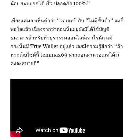
น้อย ระบบออโต้ เร็ว ปลอดภัย 100%”
เพียงแค่มองเห็นคำว่า “วอเลท” กับ “ไม่มีขั้นต่ำ” ผมก็
พอใจแล้ว เนื่องจากว่าตอนนั้นผมยังมิได้ใช้บัญชี
ธนาคารสำหรับทำธุรกรรมออนไลน์เท่าไรนัก แม้
กระนั้นมี True Wallet อยู่แล้ว เลยมีความรู้สึกว่า “ถ้า
หากเว็บไซต์นี้ temmax69 ฝากถอนผ่านวอเลทได้ ก็
คงจะสบายดี”