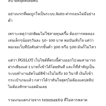
สบายที่สุดที่เคยพบ
อย่างแรกที่ผมถูกใจเป็นระบบ Auto ฝากถอนไม่มีอย่าง
ต่ำ
เพราะเหตุว่าปกติผมไม่ใช่สายทุนครึ้ม ต้องการทดลอง
เล่นเล็กๆน้อยๆวันละ 50-100 บาท พอบันเทิงใจ แต่ว่า
พอเจอเว็บที่บังคับฝากขั้นต่ำ 300 หรือ 500 มันก็ไม่ไหว
แต่ว่า PGSLOT เว็บไซต์ที่ตรงนี้ต่างออกไป ผมสามารถ
ฝากเพียงแค่ 1 บาทก็เข้าได้โดยทันที และก็ที่สำคัญเป็น
ระบบทำงานอัตโนมัติข้างในไม่ถึง 10 วินาที เงินก็เข้า
กระเป๋าเกมแล้ว กล่าวได้ว่าทันใจสุดๆไม่ต้องแคปสลิป
ไม่ต้องทักหาแอดมินเลย
รวมเกมแตกง่ายจาก temmax69 ที่ไม่ควรพลาด