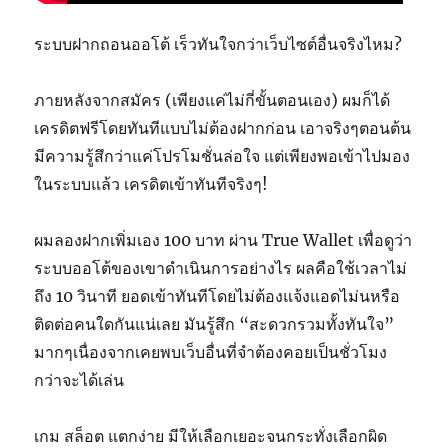
ระบบฝากถอนออโต้ เร็วทันใจกว่าเว็บไซต์อื่นจริงไหม?
ภายหลังจากสมัคร (เพียงแค่ไม่กี่ขั้นตอนเอง) ผมก็ได้
เครดิตฟรีโดยทันทีแบบไม่ต้องฝากก่อน เอาจริงๆตอนต้น
มีความรู้สึกว่าแค่โปรโมชั่นล่อใจ แต่เพียงพอเข้าไปมอง
ในระบบแล้ว เครดิตเข้าทันทีจริงๆ!
ผมลองฝากเพิ่มเอง 100 บาท ผ่าน True Wallet เพื่อดูว่า
ระบบออโต้ของเขาดำเนินการอย่างไร ผลคือใช้เวลาไม่
ถึง 10 วินาที ยอดเข้าทันทีโดยไม่ต้องแจ้งแอดไม่นหรือ
ติดต่อคนใดกันแน่เลย มันรู้สึก “สะดวกรวมทั้งทันใจ”
มากๆเนื่องจากเคยพบเว็บอื่นที่จำต้องคอยเป็นชั่วโมง
กว่าจะได้เล่น
เกม สล็อต แตกง่าย มีให้เลือกเยอะจนกระทั่งเลือกผิด