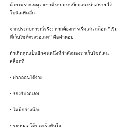
ด้วย เพราะเหตุว่าเขามีระบบระเบียบแนะนำสหาย ได้
โบนัสเพิ่มอีก
จากประสบการณ์จริง: หากต้องการเริ่มเล่น สล็อต “เริ่ม
ที่เว็บไซต์ตรงวอเลท” คือคำตอบ
ถ้าเกิดคุณเป็นอีกคนหนึ่งที่กำลังมองหาเว็บไซต์เล่น
สล็อตที่
• ฝากถอนได้ง่าย
• รองรับวอเลท
• ไม่มีอย่างน้อย
• ระบบออโต้รวดเร็วทันใจ