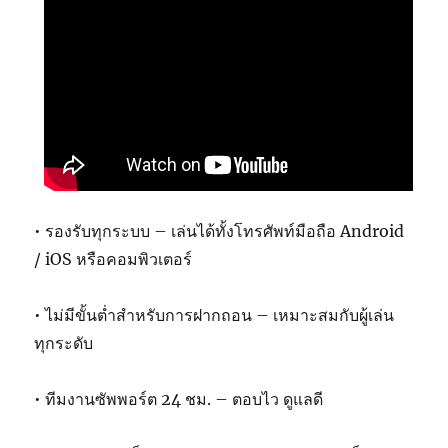
• รองรับทุกระบบ – เล่นได้ทั้งโทรศัพท์มือถือ Android
/ iOS หรือคอมพิวเตอร์
• ไม่มีขั้นต่ำสำหรับการฝากถอน – เหมาะสมกับผู้เล่น
ทุกระดับ
• ทีมงานซัพพอร์ต 24 ชม. – ตอบไว ดูแลดี