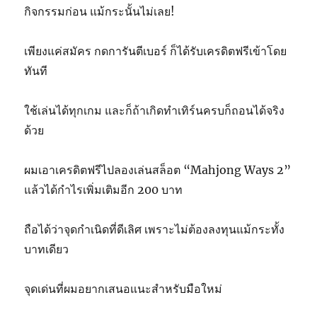
กิจกรรมก่อน แม้กระนั้นไม่เลย!
เพียงแค่สมัคร กดการันตีเบอร์ ก็ได้รับเครดิตฟรีเข้าโดย
ทันที
ใช้เล่นได้ทุกเกม และก็ถ้าเกิดทำเทิร์นครบก็ถอนได้จริง
ด้วย
ผมเอาเครดิตฟรีไปลองเล่นสล็อต “Mahjong Ways 2”
แล้วได้กำไรเพิ่มเติมอีก 200 บาท
ถือได้ว่าจุดกำเนิดที่ดีเลิศ เพราะไม่ต้องลงทุนแม้กระทั้ง
บาทเดียว
จุดเด่นที่ผมอยากเสนอแนะสำหรับมือใหม่