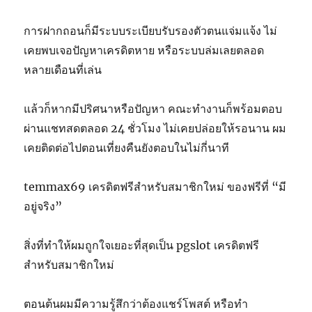
การฝากถอนก็มีระบบระเบียบรับรองตัวตนแจ่มแจ้ง ไม่
เคยพบเจอปัญหาเครดิตหาย หรือระบบล่มเลยตลอด
หลายเดือนที่เล่น
แล้วก็หากมีปริศนาหรือปัญหา คณะทำงานก็พร้อมตอบ
ผ่านแชทสดตลอด 24 ชั่วโมง ไม่เคยปล่อยให้รอนาน ผม
เคยติดต่อไปตอนเที่ยงคืนยังตอบในไม่กี่นาที
temmax69 เครดิตฟรีสำหรับสมาชิกใหม่ ของฟรีที่ “มี
อยู่จริง”
สิ่งที่ทำให้ผมถูกใจเยอะที่สุดเป็น pgslot เครดิตฟรี
สำหรับสมาชิกใหม่
ตอนต้นผมมีความรู้สึกว่าต้องแชร์โพสต์ หรือทำ