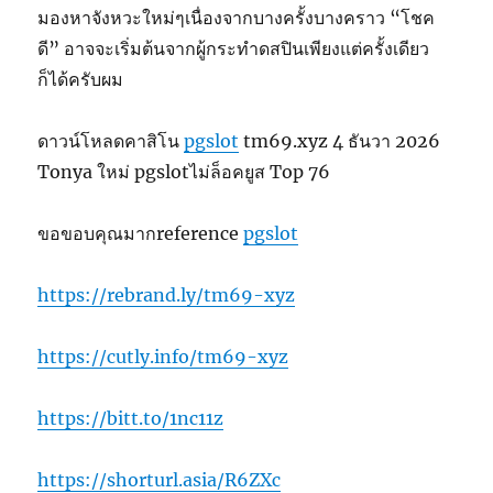
มองหาจังหวะใหม่ๆเนื่องจากบางครั้งบางคราว “โชค
ดี” อาจจะเริ่มต้นจากผู้กระทำดสปินเพียงแต่ครั้งเดียว
ก็ได้ครับผม
ดาวน์โหลดคาสิโน
pgslot
tm69.xyz 4 ธันวา 2026
Tonya ใหม่ pgslotไม่ล็อคยูส Top 76
ขอขอบคุณมากreference
pgslot
https://rebrand.ly/tm69-xyz
https://cutly.info/tm69-xyz
https://bitt.to/1nc11z
https://shorturl.asia/R6ZXc