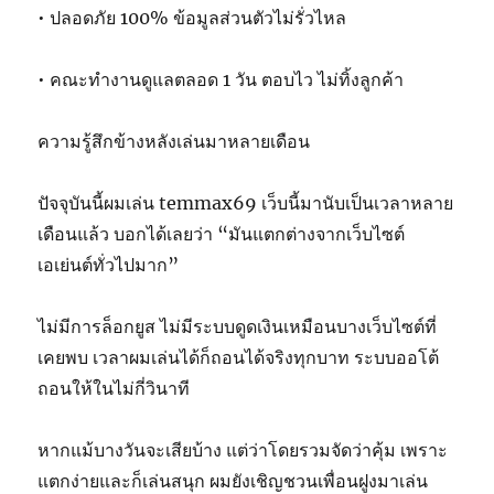
• ปลอดภัย 100% ข้อมูลส่วนตัวไม่รั่วไหล
• คณะทำงานดูแลตลอด 1 วัน ตอบไว ไม่ทิ้งลูกค้า
ความรู้สึกข้างหลังเล่นมาหลายเดือน
ปัจจุบันนี้ผมเล่น temmax69 เว็บนี้มานับเป็นเวลาหลาย
เดือนแล้ว บอกได้เลยว่า “มันแตกต่างจากเว็บไซต์
เอเย่นต์ทั่วไปมาก”
ไม่มีการล็อกยูส ไม่มีระบบดูดเงินเหมือนบางเว็บไซต์ที่
เคยพบ เวลาผมเล่นได้ก็ถอนได้จริงทุกบาท ระบบออโต้
ถอนให้ในไม่กี่วินาที
หากแม้บางวันจะเสียบ้าง แต่ว่าโดยรวมจัดว่าคุ้ม เพราะ
แตกง่ายและก็เล่นสนุก ผมยังเชิญชวนเพื่อนฝูงมาเล่น