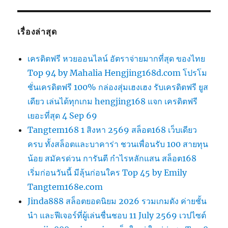
เรื่องล่าสุด
เครดิตฟรี หวยออนไลน์ อัตราจ่ายมากที่สุด ของไทย
Top 94 by Mahalia Hengjing168d.com โปรโม
ชั่นเครดิตฟรี 100% กล่องสุ่มเฮงเฮง รับเครดิตฟรี ยูส
เดียว เล่นได้ทุกเกม hengjing168 แจก เครดิตฟรี
เยอะที่สุด 4 Sep 69
Tangtem168 1 สิงหา 2569 สล็อต168 เว็บเดียว
ครบ ทั้งสล็อตและบาคาร่า ชวนเพื่อนรับ 100 สายทุน
น้อย สมัครด่วน การันตี กำไรหลักแสน สล็อต168
เริ่มก่อนวันนี้ มีลุ้นก่อนใคร Top 45 by Emily
Tangtem168e.com
Jinda888 สล็อตยอดนิยม 2026 รวมเกมดัง ค่ายชั้น
นำ และฟีเจอร์ที่ผู้เล่นชื่นชอบ 11 July 2569 เวปไซต์