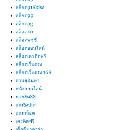
สล็อต918kiss
สล็อต99
สล็อตpg
สล็อตxo
สล็อตพุซซี่
สล็อตออนไลน์
สล็อตเครดิตฟรี
สล็อตเว็บตรง
สล็อตเว็บตรง 168
สวนสุนันทา
หนังออนไลน์
หวยฮิต88
เกมยิงปลา
เกมสล็อต
เครดิตฟรี
เซ็กซี่บาคาร่า