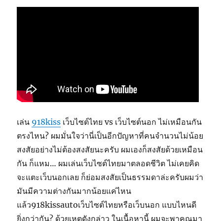
เล่น
918kiss
เว็บไซต์ไทย vs เว็บไซต์นอก ไม่เหมือนกัน
ตรงไหน? ผมมั่นใจว่านี่เป็นอีกปัญหาที่คนจำนวนไม่น้อย
สงสัยอย่างไม่ต้องสงสัยนะครับ ผมเองก็สงสัยด้วยเหมือน
กัน ก็แหม… ผมเล่นเว็บไซต์ไทยมาตลอดชีวิต ไม่เคยคิด
จะแตะเว็บนอกเลย ก็ย่อมสงสัยเป็นธรรมดาล่ะครับผมว่า
มันมีความต่างกันมากน้อยแค่ไหน
แล้ว918kissautoเว็บไซต์ไทยหรือเว็บนอก แบบไหนดี
ยิ่งกว่ากัน? ด้วยเหตุดังกล่าว ในเนื้อหานี้ ผมจะพาคุณมา