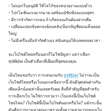
• ไม่บอกใบอนุมัติ ใช้โลโก้ของหน่วยงานแบบมั่วๆ
• โปรโมชั่นแรงมากมาย แต่ข้อแม้ซับซ้อนแบบสุดๆ
• มีการจำกัดการถอน ถ้าเกิดถอนเกินต้องฝากเพิ่ม
• เปลี่ยนแปลงข้อตกลงย้อนหลัง/ล็อกบัญชีตอนเห็นยอด
ใหญ่
• ไม่มีเครื่องมือจำกัดตัวเอง สนับสนุนให้เบทตลอดเวลา
จะเว็บไซต์ไทยหรือนอกก็ไม่ใช่ปัญหา แต่ว่าเลือก
918kiss เป็นตัวเลือกที่เยี่ยมที่สุดของคุณ
เห็นไหมขอรับว่า การเล่นเกมกับ
918kiss
ไม่ว่าจะเป็น
เว็บไซต์ไทยหรือเว็บนอกเหนือจากนี้ มันมีจุดเด่นต่างกัน
เพียงเล็กน้อยเท่านั้นเลยครับผม สิ่งที่สำคัญที่สุดสำหรับ
การเลือกเว็บ ไม่ใช่การถามว่า เว็บแห่งนี้เป็นเว็บไซต์
ไทยไหม? เว็บไซต์นี้เป็นเว็บไซต์นอกหรือไม่? แม้กระนั้น
มันคือการถามหาคุณภาพรวมทั้งความสามารถของเว็บ