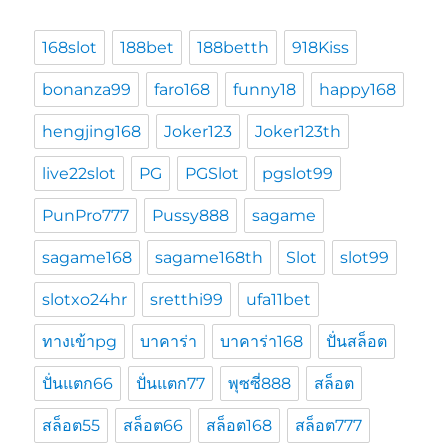
168slot
188bet
188betth
918Kiss
bonanza99
faro168
funny18
happy168
hengjing168
Joker123
Joker123th
live22slot
PG
PGSlot
pgslot99
PunPro777
Pussy888
sagame
sagame168
sagame168th
Slot
slot99
slotxo24hr
sretthi99
ufa11bet
ทางเข้าpg
บาคาร่า
บาคาร่า168
ปั่นสล็อต
ปั่นแตก66
ปั่นแตก77
พุซซี่888
สล็อต
สล็อต55
สล็อต66
สล็อต168
สล็อต777