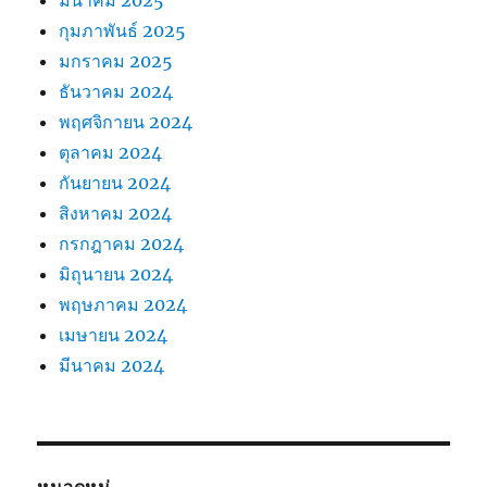
มีนาคม 2025
กุมภาพันธ์ 2025
มกราคม 2025
ธันวาคม 2024
พฤศจิกายน 2024
ตุลาคม 2024
กันยายน 2024
สิงหาคม 2024
กรกฎาคม 2024
มิถุนายน 2024
พฤษภาคม 2024
เมษายน 2024
มีนาคม 2024