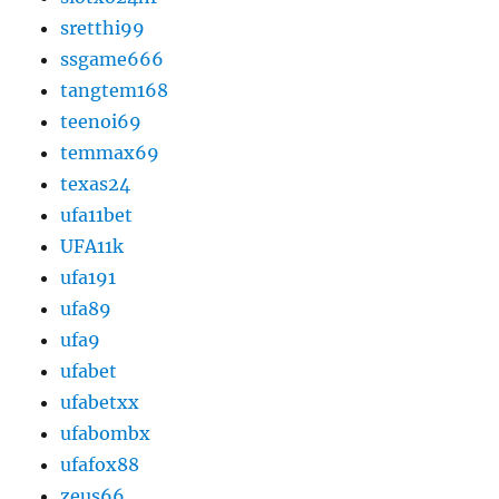
sretthi99
ssgame666
tangtem168
teenoi69
temmax69
texas24
ufa11bet
UFA11k
ufa191
ufa89
ufa9
ufabet
ufabetxx
ufabombx
ufafox88
zeus66