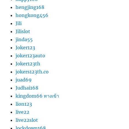
hengjing168
hongkong456
Jili
Jilislot
jinda55
Joker123
joker123auto
Joker123th
jokers123th.co
juad69
Judhai168
kingdom66 ทางเข้า
lion123
live22
live22slot
lockdown168