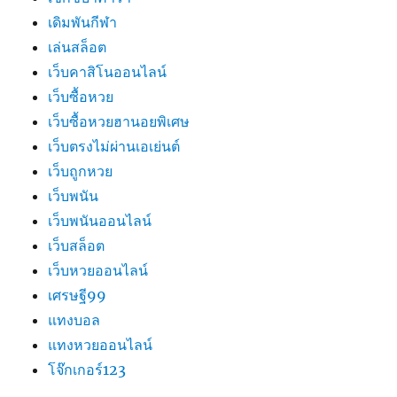
เดิมพันกีฬา
เล่นสล็อต
เว็บคาสิโนออนไลน์
เว็บซื้อหวย
เว็บซื้อหวยฮานอยพิเศษ
เว็บตรงไม่ผ่านเอเย่นต์
เว็บถูกหวย
เว็บพนัน
เว็บพนันออนไลน์
เว็บสล็อต
เว็บหวยออนไลน์
เศรษฐี99
แทงบอล
แทงหวยออนไลน์
โจ๊กเกอร์123