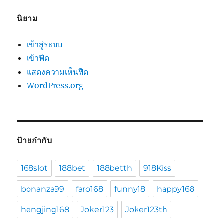
นิยาม
เข้าสู่ระบบ
เข้าฟีด
แสดงความเห็นฟีด
WordPress.org
ป้ายกำกับ
168slot
188bet
188betth
918Kiss
bonanza99
faro168
funny18
happy168
hengjing168
Joker123
Joker123th