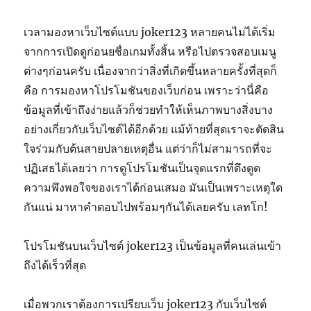
เวลามองหาเว็บไซต์แบบ joker123 หลายคนไม่ได้เริ่ม
จากการเปิดดูก่อนยชื่อเกมทั้งสิ้น หรือไปตรวจสอบเมนู
ต่างๆก่อนครับ เนื่องจากว่าสิ่งที่เกิดขึ้นหลายครั้งที่สุดก็
คือ การมองหาโปรโมชันของเว็บก่อน เพราะว่านี่คือ
ข้อมูลที่เข้าถึงง่ายแล้วก็ช่วยทำให้เห็นภาพบางสิ่งบาง
อย่างเกี่ยวกับเว็บไซต์ได้อีกด้วย แม้ท้ายที่สุดเราจะตัดสิน
ใจร่วมกับต้นสายปลายเหตุอื่น แต่ว่าก็ไม่สามารถที่จะ
ปฏิเสธได้เลยว่า การดูโปรโมชันเป็นจุดแรกที่ดึงดูด
ความพึงพอใจของเราได้ก่อนเสมอ มันเป็นเพราะเหตุใด
กันแน่ มาหาคำตอบไปพร้อมๆกันได้เลยครับ เลทโก!
โปรโมชันบนเว็บไซต์ joker123 เป็นข้อมูลที่คนเล่นเข้า
ถึงได้เร็วที่สุด
เมื่อพวกเราต้องการเปรียบเว็บ joker123 กับเว็บไซต์