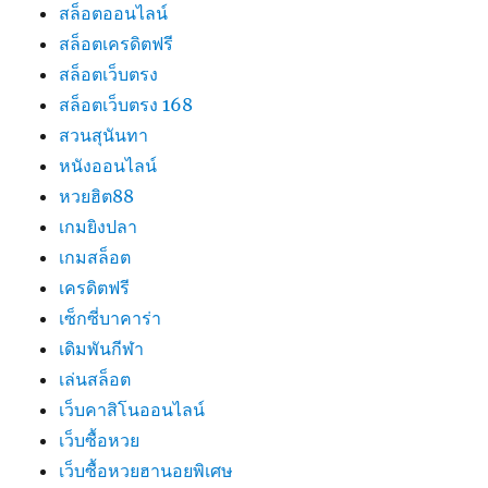
สล็อตออนไลน์
สล็อตเครดิตฟรี
สล็อตเว็บตรง
สล็อตเว็บตรง 168
สวนสุนันทา
หนังออนไลน์
หวยฮิต88
เกมยิงปลา
เกมสล็อต
เครดิตฟรี
เซ็กซี่บาคาร่า
เดิมพันกีฬา
เล่นสล็อต
เว็บคาสิโนออนไลน์
เว็บซื้อหวย
เว็บซื้อหวยฮานอยพิเศษ