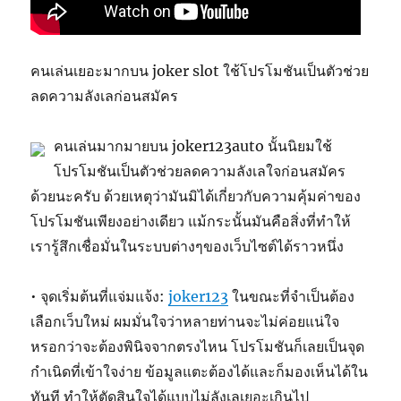
คนเล่นเยอะมากบน joker slot ใช้โปรโมชันเป็นตัวช่วย
ลดความลังเลก่อนสมัคร
คนเล่นมากมายบน joker123auto นั้นนิยมใช้
โปรโมชันเป็นตัวช่วยลดความลังเลใจก่อนสมัคร
ด้วยนะครับ ด้วยเหตุว่ามันมิได้เกี่ยวกับความคุ้มค่าของ
โปรโมชันเพียงอย่างเดียว แม้กระนั้นมันคือสิ่งที่ทำให้
เรารู้สึกเชื่อมั่นในระบบต่างๆของเว็บไซต์ได้ราวหนึ่ง
• จุดเริ่มต้นที่แจ่มแจ้ง:
joker123
ในขณะที่จำเป็นต้อง
เลือกเว็บใหม่ ผมมั่นใจว่าหลายท่านจะไม่ค่อยแน่ใจ
หรอกว่าจะต้องพินิจจากตรงไหน โปรโมชันก็เลยเป็นจุด
กำเนิดที่เข้าใจง่าย ข้อมูลแตะต้องได้และก็มองเห็นได้ใน
ทันที ทำให้ตัดสินใจได้แบบไม่ลังเลเยอะเกินไป