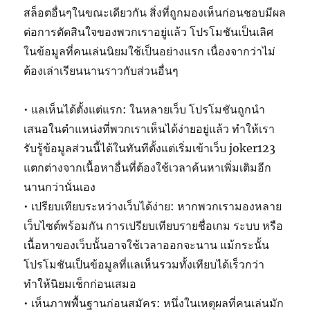
สล็อตอื่นๆในขณะเดียวกัน สิ่งที่ถูกมองเห็นก่อนชอบมีผล
ต่อการตัดสินใจของพวกเราอยู่แล้ว โปรโมชันเป็นเลิศ
ในข้อมูลที่คนเล่นนิยมใช้เป็นอย่างแรก เนื่องจากว่าไม่
ต้องเล่าเรียนนานราวกับส่วนอื่นๆ
• แลเห็นได้ตั้งแต่แรก: ในหลายเว็บ โปรโมชันถูกนำ
เสนอในตำแหน่งที่พวกเราเห็นได้ง่ายอยู่แล้ว ทำให้เรา
รับรู้ข้อมูลส่วนนี้ได้ในทันทีตั้งแต่เริ่มเข้าเว็บ joker123
แตกต่างจากเนื้อหาอื่นที่ต้องใช้เวลาค้นหาเพิ่มเติมอีก
นานกว่านั่นเอง
• เปรียบเทียบระหว่างเว็บได้ง่าย: หากพวกเรามองหลาย
เว็บไซต์พร้อมกัน การเปรียบเทียบรายชื่อเกม ระบบ หรือ
เนื้อหาของเว็บนั้นอาจใช้เวลาออกจะนาน แม้กระนั้น
โปรโมชันเป็นข้อมูลที่แลเห็นรวมทั้งเทียบได้เร็วกว่า
ทำให้นิยมเช็กก่อนเสมอ
• เห็นภาพพื้นฐานก่อนสมัคร: หนึ่งในเหตุผลที่คนเล่นมัก