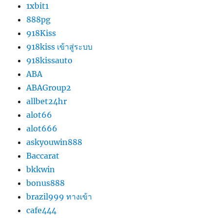
1xbit1
888pg
918Kiss
918kiss เข้าสู่ระบบ
918kissauto
ABA
ABAGroup2
allbet24hr
alot66
alot666
askyouwin888
Baccarat
bkkwin
bonus888
brazil999 ทางเข้า
cafe444