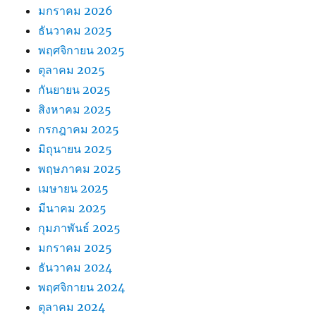
มกราคม 2026
ธันวาคม 2025
พฤศจิกายน 2025
ตุลาคม 2025
กันยายน 2025
สิงหาคม 2025
กรกฎาคม 2025
มิถุนายน 2025
พฤษภาคม 2025
เมษายน 2025
มีนาคม 2025
กุมภาพันธ์ 2025
มกราคม 2025
ธันวาคม 2024
พฤศจิกายน 2024
ตุลาคม 2024