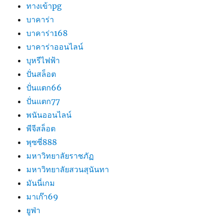
ทางเข้าpg
บาคาร่า
บาคาร่า168
บาคาร่าออนไลน์
บุหรีไฟฟ้า
ปั่นสล็อต
ปั่นแตก66
ปั่นแตก77
พนันออนไลน์
พีจีสล็อต
พุซซี่888
มหาวิทยาลัยราชภัฏ
มหาวิทยาลัยสวนสุนันทา
มันนี่เกม
มาเก๊า69
ยูฟ่า