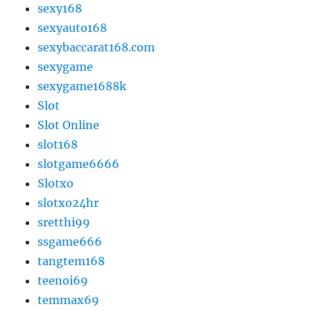
sexy168
sexyauto168
sexybaccarat168.com
sexygame
sexygame1688k
Slot
Slot Online
slot168
slotgame6666
Slotxo
slotxo24hr
sretthi99
ssgame666
tangtem168
teenoi69
temmax69