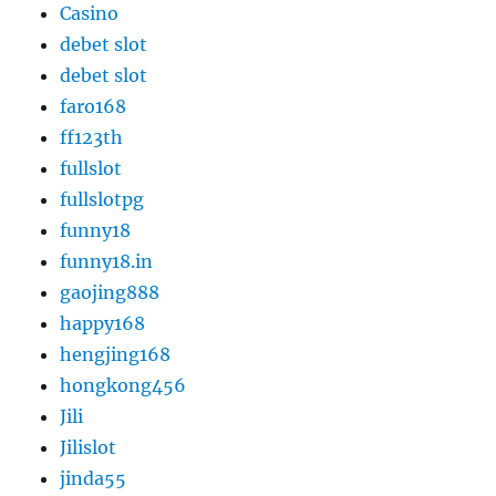
Casino
debet slot
debet slot
faro168
ff123th
fullslot
fullslotpg
funny18
funny18.in
gaojing888
happy168
hengjing168
hongkong456
Jili
Jilislot
jinda55