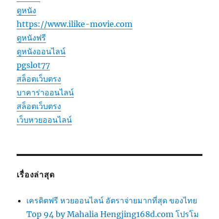
ดูหนัง
https://www.ilike-movie.com
ดูหนังฟรี
ดูหนังออนไลน์
pgslot77
สล็อตเว็บตรง
บาคาร่าออนไลน์
สล็อตเว็บตรง
เว็บหวยออนไลน์
เรื่องล่าสุด
เครดิตฟรี หวยออนไลน์ อัตราจ่ายมากที่สุด ของไทย
Top 94 by Mahalia Hengjing168d.com โปรโม