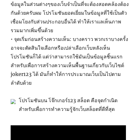
ข้อมูลในส่วนต่างๆของเว็บจำเป็นที่จะต้องสอดคล้องต้อง
กันด้วยครับผม โปรโมชันยอดเยี่ยมในข้อมูลที่ใช้เป็นตัว
เชื่อมโยงกับส่วนประกอบอื่นได้ ทำให้เราแลเห็นภาพ
รวมมากเพิ่มขึ้นด้วย
• จุดเริ่มก่อนสร้างความเห็น: บางคราว พวกเราบางครั้ง
อาจจะตัดสินใจเลือกหรือเปล่าเลือกเว็บหลังเห็น
โปรโมชันก็ได้ แต่ว่าสามารถใช้มันเป็นข้อมูลชิ้นแรก
สำหรับเพื่อการสร้างความเห็นพื้นฐานเกี่ยวกับเว็บไซต์
joker123 ได้ มันก็ทำให้การประมาณเว็บเป็นไปตาม
ลำดับด้วย
โปรโมชันบน โจ๊กเกอร์123 สล็อต คือจุดกำเนิด
สำหรับเพื่อการทำความรู้จักเว็บสล็อตที่ดีที่สุด