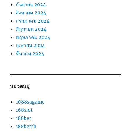
กันยายน 2024
สิงหาคม 2024
กรกฎาคม 2024
มิถุนายน 2024
พฤษภาคม 2024
เมษายน 2024
มีนาคม 2024
หมวดหมู่
1688sagame
168slot
188bet
188betth