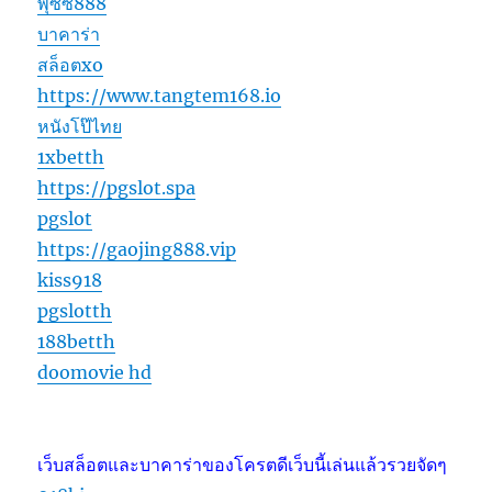
พุซซี่888
บาคาร่า
สล็อตxo
https://www.tangtem168.io
หนังโป๊ไทย
1xbetth
https://pgslot.spa
pgslot
https://gaojing888.vip
kiss918
pgslotth
188betth
doomovie hd
เว็บสล็อตและบาคาร่าของโครตดีเว็บนี้เล่นแล้วรวยจัดๆ