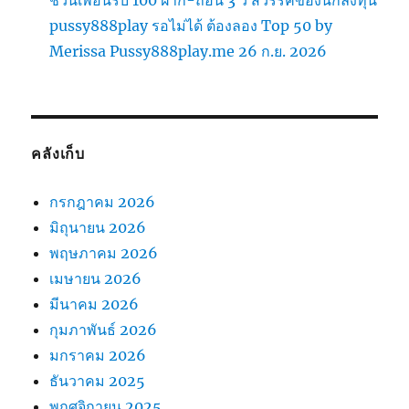
pussy888play รอไม่ได้ ต้องลอง Top 50 by
Merissa Pussy888play.me 26 ก.ย. 2026
คลังเก็บ
กรกฎาคม 2026
มิถุนายน 2026
พฤษภาคม 2026
เมษายน 2026
มีนาคม 2026
กุมภาพันธ์ 2026
มกราคม 2026
ธันวาคม 2025
พฤศจิกายน 2025