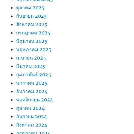
ตุลาคม 2025
กันยายน 2025
สิงหาคม 2025
กรกฎาคม 2025
มิถุนายน 2025
พฤษภาคม 2025
เมษายน 2025
มีนาคม 2025
กุมภาพันธ์ 2025
มกราคม 2025
ธันวาคม 2024
พฤศจิกายน 2024
ตุลาคม 2024
กันยายน 2024
สิงหาคม 2024
กรกฎาคม 2024