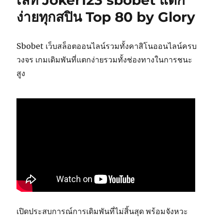
เล็ท Joker123 sbobet แตก
ง่ายทุกสปิน Top 80 by Glory
Sbobet เว็บสล็อตออนไลน์รวมทั้งคาสิโนออนไลน์ครบ
วงจร เกมเดิมพันที่แตกง่ายรวมทั้งช่องทางในการชนะ
สูง
เปิดประสบการณ์การเดิมพันที่ไม่สิ้นสุด พร้อมจังหวะ