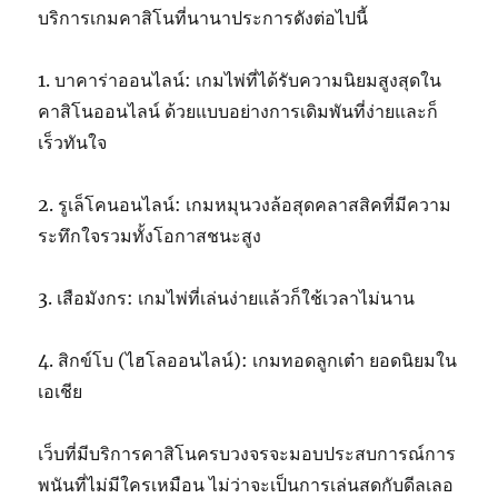
บริการเกมคาสิโนที่นานาประการดังต่อไปนี้
1. บาคาร่าออนไลน์: เกมไพ่ที่ได้รับความนิยมสูงสุดใน
คาสิโนออนไลน์ ด้วยแบบอย่างการเดิมพันที่ง่ายและก็
เร็วทันใจ
2. รูเล็โคนอนไลน์: เกมหมุนวงล้อสุดคลาสสิคที่มีความ
ระทึกใจรวมทั้งโอกาสชนะสูง
3. เสือมังกร: เกมไพ่ที่เล่นง่ายแล้วก็ใช้เวลาไม่นาน
4. สิกข์โบ (ไฮโลออนไลน์): เกมทอดลูกเต๋า ยอดนิยมใน
เอเชีย
เว็บที่มีบริการคาสิโนครบวงจรจะมอบประสบการณ์การ
พนันที่ไม่มีใครเหมือน ไม่ว่าจะเป็นการเล่นสดกับดีลเลอ