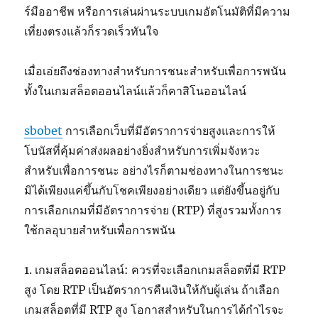
ร์มืออาชีพ หรือการเล่นผ่านระบบเกมอัตโนมัติที่มีความ
เที่ยงตรงแล้วก็รวดเร็วทันใจ
เมื่อเอ่ยถึงช่องทางสำหรับการชนะสำหรับเพื่อการพนัน
ทั้งในเกมสล็อตออนไลน์แล้วก็คาสิโนออนไลน์
sbobet
การเลือกเว็บที่มีอัตราการจ่ายสูงและการให้
โบนัสที่คุ้มค่าส่งผลอย่างยิ่งสำหรับการเพิ่มจังหวะ
สำหรับเพื่อการชนะ อย่างไรก็ตามช่องทางในการชนะ
มิได้เพียงแค่ขึ้นกับโชคเพียงอย่างเดียว แต่ยังขึ้นอยู่กับ
การเลือกเกมที่มีอัตราการจ่าย (RTP) ที่สูงรวมทั้งการ
ใช้กลอุบายสำหรับเพื่อการพนัน
1. เกมสล็อตออนไลน์: ควรที่จะเลือกเกมสล็อตที่มี RTP
สูง โดย RTP เป็นอัตราการคืนเงินให้กับผู้เล่น ถ้าเลือก
เกมสล็อตที่มี RTP สูง โอกาสสำหรับในการได้กำไรจะ