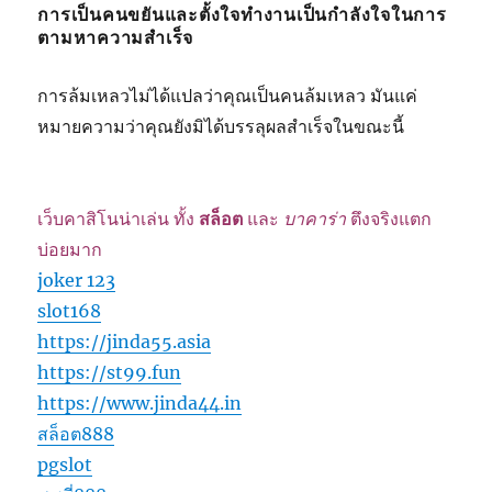
การเป็นคนขยันและตั้งใจทำงานเป็นกำลังใจในการ
ตามหาความสำเร็จ
การล้มเหลวไม่ได้แปลว่าคุณเป็นคนล้มเหลว มันแค่
หมายความว่าคุณยังมิได้บรรลุผลสำเร็จในขณะนี้
เว็บคาสิโนน่าเล่น ทั้ง
สล็อต
และ
บาคาร่า
ตึงจริงแตก
บ่อยมาก
joker 123
slot168
https://jinda55.asia
https://st99.fun
https://www.jinda44.in
สล็อต888
pgslot