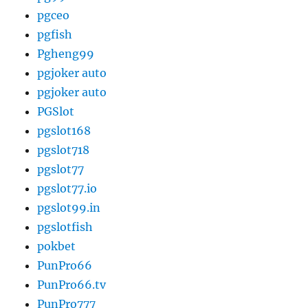
pgceo
pgfish
Pgheng99
pgjoker auto
pgjoker auto
PGSlot
pgslot168
pgslot718
pgslot77
pgslot77.io
pgslot99.in
pgslotfish
pokbet
PunPro66
PunPro66.tv
PunPro777