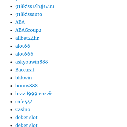
918kiss เข้าสู่ระบบ
918kissauto
ABA
ABAGroup2
allbet24hr
alot66
alot666
askyouwin888
Baccarat
bkkwin
bonus888
brazil999 ทางเข้า
cafe444
Casino
debet slot
debet slot