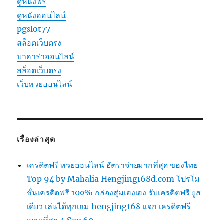
ดูหนังฟรี
ดูหนังออนไลน์
pgslot77
สล็อตเว็บตรง
บาคาร่าออนไลน์
สล็อตเว็บตรง
เว็บหวยออนไลน์
เรื่องล่าสุด
เครดิตฟรี หวยออนไลน์ อัตราจ่ายมากที่สุด ของไทย
Top 94 by Mahalia Hengjing168d.com โปรโม
ชั่นเครดิตฟรี 100% กล่องสุ่มเฮงเฮง รับเครดิตฟรี ยูส
เดียว เล่นได้ทุกเกม hengjing168 แจก เครดิตฟรี
เยอะที่สุด 4 Sep 69