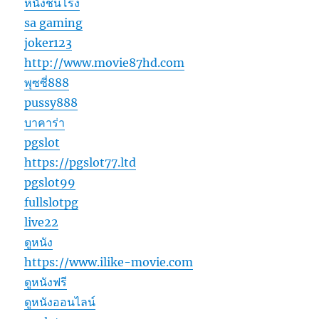
หนังชนโรง
sa gaming
joker123
http://www.movie87hd.com
พุซซี่888
pussy888
บาคาร่า
pgslot
https://pgslot77.ltd
pgslot99
fullslotpg
live22
ดูหนัง
https://www.ilike-movie.com
ดูหนังฟรี
ดูหนังออนไลน์