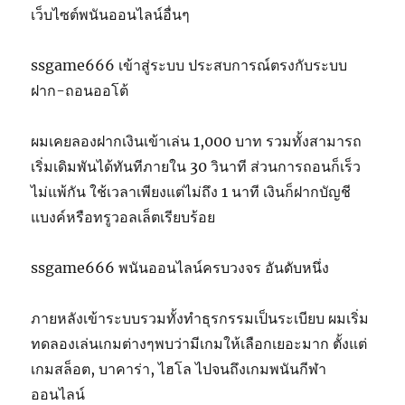
เว็บไซต์พนันออนไลน์อื่นๆ
ssgame666 เข้าสู่ระบบ ประสบการณ์ตรงกับระบบ
ฝาก-ถอนออโต้
ผมเคยลองฝากเงินเข้าเล่น 1,000 บาท รวมทั้งสามารถ
เริ่มเดิมพันได้ทันทีภายใน 30 วินาที ส่วนการถอนก็เร็ว
ไม่แพ้กัน ใช้เวลาเพียงแต่ไม่ถึง 1 นาที เงินก็ฝากบัญชี
แบงค์หรือทรูวอลเล็ตเรียบร้อย
ssgame666 พนันออนไลน์ครบวงจร อันดับหนึ่ง
ภายหลังเข้าระบบรวมทั้งทำธุรกรรมเป็นระเบียบ ผมเริ่ม
ทดลองเล่นเกมต่างๆพบว่ามีเกมให้เลือกเยอะมาก ตั้งแต่
เกมสล็อต, บาคาร่า, ไฮโล ไปจนถึงเกมพนันกีฬา
ออนไลน์