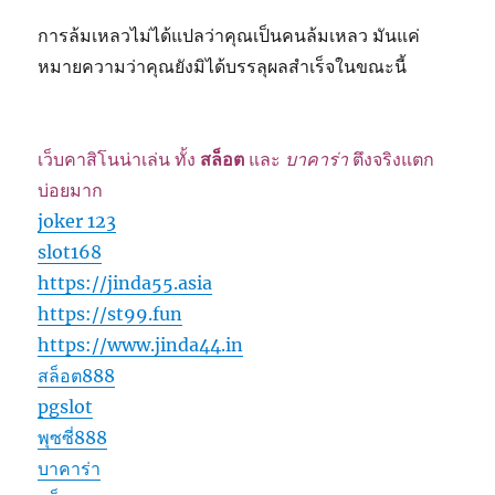
การล้มเหลวไม่ได้แปลว่าคุณเป็นคนล้มเหลว มันแค่
หมายความว่าคุณยังมิได้บรรลุผลสำเร็จในขณะนี้
เว็บคาสิโนน่าเล่น ทั้ง
สล็อต
และ
บาคาร่า
ตึงจริงแตก
บ่อยมาก
joker 123
slot168
https://jinda55.asia
https://st99.fun
https://www.jinda44.in
สล็อต888
pgslot
พุซซี่888
บาคาร่า