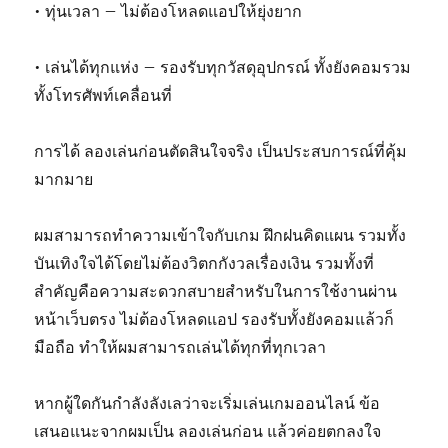
• ทุ่นเวลา – ไม่ต้องโหลดแอปให้ยุ่งยาก
• เล่นได้ทุกแห่ง – รองรับทุกวัสดุอุปกรณ์ ทั้งยังคอมรวม
ทั้งโทรศัพท์เคลื่อนที่
การได้ ลองเล่นก่อนตัดสินใจจริง เป็นประสบการณ์ที่คุ้ม
มากมาย
ผมสามารถทำความเข้าใจกับเกม ฝึกฝนคิดแผน รวมทั้ง
บันเทิงใจได้โดยไม่ต้องวิตกกังวลเรื่องเงิน รวมทั้งที่
สำคัญคือความสะดวกสบายสำหรับในการใช้งานผ่าน
หน้าเว็บตรง ไม่ต้องโหลดแอป รองรับทั้งยังคอมแล้วก็
มือถือ ทำให้ผมสามารถเล่นได้ทุกที่ทุกเวลา
หากผู้ใดกันกำลังลังเลว่าจะเริ่มเล่นเกมออนไลน์ ข้อ
เสนอแนะจากผมเป็น ลองเล่นก่อน แล้วค่อยตกลงใจ