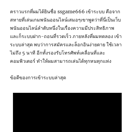
คราวแรกที่ผมได้ยินชื่อ ssgame666 เข้าระบบ คือจาก
สหายที่เล่นเกมพนันออนไลน์เสมอๆเขาพูดว่าที่นี่เป็นเว็บ
พนันออนไลน์ลำดับหนึ่งในเรื่องความมีประสิทธิภาพ
และก็ระบบฝาก-ถอนที่รวดเร็ว ภายหลังที่ผมทดลอง เข้า
ระบบล่าสุด พบว่าการสมัครและล็อกอินง่ายดาย ใช้เวลา
ไม่ถึง 5 นาที อีกทั้งรองรับโทรศัพท์เคลื่อนที่และ
คอมพิวเตอร์ ทำให้ผมสามารถเล่นได้ทุกหนทุกแห่ง
ข้อดีของการเข้าระบบล่าสุด