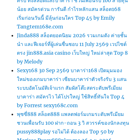
ครบ ทั้งสล็อตและบาคาร่า ชวนเพื่อนรับ 100 สายทุน
น้อย สมัครด่วน การันตี กำไรหลักแสน สล็อต168
เริ่มก่อนวันนี้ มีลุ้นก่อนใคร Top 45 by Emily
Tangtem168e.com
Jinda888 สล็อตยอดนิยม 2026 รวมเกมดัง ค่ายชั้น
นำ และฟีเจอร์ที่ผู้เล่นชื่นชอบ 11 July 2569 เวปไซต์
ตรง jin888.asia casino เว็บใหญ่ ใหม่ล่าสุด Top 8
by Melody
Sexy168 30 Sep 2569 บาคาร่า168 เปิดมุมมอง
ใหม่ของเกมบาคาร่า เซียนบาคาร่าตัวจริงรับ 3 แสน
ระบบอัตโนมัติเจ้าแรก สัมผัสโต๊ะสดระดับพรีเมียม
บาคาร่า สมัครไว ได้โปรใหญ่ ใช้สิทธิ์ทันใจ Top 4
by Forrest sexy168c.com
พุซซี่888 สล็อต888 แพลตฟอร์มเกมระดับพรีเมียม
ชวนเพื่อนรับ 100 ฝาก-ถอน 3 วิ สวรรค์ของนักลงทุน
pussy888play รอไม่ได้ ต้องลอง Top 50 by