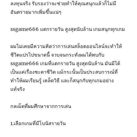
ลงทุนจริง รับรองว่าจะช่วยทำให้คุณสนุกแล้วก็ไม่มี
อันตรายมากเพิ่มขึ้นแน่ๆ
ssgame666 แตกรายวัน สูงสุดนับล้าน เกมสนุกทุกเกม
ผมไม่เคยมีความคิดว่าการเล่นสล็อตออนไลน์จะทำให้
ชีวิตแปรไปขนาดนี้ จวบจนกระทั่งผมได้พบกับ
ssgame666 เกมที่แตกรายวัน สูงสุดนับล้าน มันมิได้
เป็นแค่เรื่องชะตาชีวิต แม้กระนั้นเป็นประสบการณ์ที่
ทำให้ผมเรียนรู้ เคล็ดวิธี และก็สนุกกับทุกเกมอย่าง
แท้จริง
กลเม็ดที่ผมศึกษาจากการเล่น
1.เลือกเกมที่มีโบนัสรายวัน