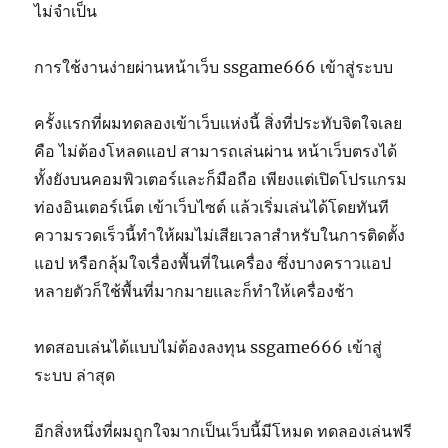
ไม่จำเป็น
การใช้งานง่ายผ่านหน้าเว็บ ssgame666 เข้าสู่ระบบ
ครั้งแรกที่ผมทดลองเข้าเว็บแห่งนี้ สิ่งที่ประทับจิตใจเลย
คือ ไม่ต้องโหลดแอป สามารถเล่นผ่าน หน้าเว็บตรงได้
ทั้งยังบนคอมพิวเตอร์และก็มือถือ เพียงแต่เปิดโปรแกรม
ท่องอินเตอร์เน็ต เข้าเว็บไซต์ แล้วเริ่มเล่นได้โดยทันที
ความรวดเร็วนี้ทำให้ผมไม่เสียเวลาสำหรับในการติดตั้ง
แอป หรือกลุ้มใจเรื่องพื้นที่ในเครื่อง ซึ่งบางคราวแอป
หลายตัวก็ใช้พื้นที่มากมายและก็ทำให้เครื่องช้า
ทดสอบเล่นได้แบบไม่ต้องลงทุน ssgame666 เข้าสู่
ระบบ ล่าสุด
อีกสิ่งหนึ่งที่ผมถูกใจมากเป็นเว็บนี้มีโหมด ทดลองเล่นฟรี