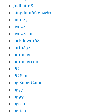
Judhai168
kingdom66 ทางเข้า
lion123
live22
live22slot
lockdown168
lotto432
no1huay
no1huay.com
PG
PG Slot
pg SuperGame
pg77
pg99
pgceo
pgfish