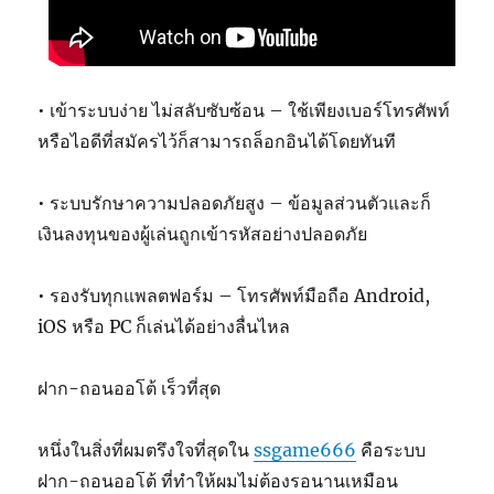
• เข้าระบบง่าย ไม่สลับซับซ้อน – ใช้เพียงเบอร์โทรศัพท์
หรือไอดีที่สมัครไว้ก็สามารถล็อกอินได้โดยทันที
• ระบบรักษาความปลอดภัยสูง – ข้อมูลส่วนตัวและก็
เงินลงทุนของผู้เล่นถูกเข้ารหัสอย่างปลอดภัย
• รองรับทุกแพลตฟอร์ม – โทรศัพท์มือถือ Android,
iOS หรือ PC ก็เล่นได้อย่างลื่นไหล
ฝาก-ถอนออโต้ เร็วที่สุด
หนึ่งในสิ่งที่ผมตรึงใจที่สุดใน
ssgame666
คือระบบ
ฝาก-ถอนออโต้ ที่ทำให้ผมไม่ต้องรอนานเหมือน