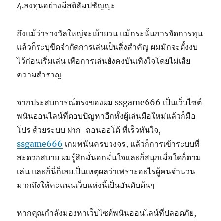
4.ลงทุนอย่างมีสติสัมปชัญญะ
ถึงแม้ว่ารางวัลใหญ่จะเย้ายวน แม้กระนั้นการจัดการทุน
แล้วก็ระบุขีดจำกัดการเล่นเป็นสิ่งสำคัญ ผมมักจะตั้งงบ
ไว้ก่อนเริ่มเล่น เพื่อการเล่นยังคงบันเทิงใจโดยไม่เสีย
ความสำราญ
จากประสบการณ์ตรงของผม ssgame666 เป็นเว็บไซต์
พนันออนไลน์ที่ตอบปัญหาอีกทั้งผู้เล่นมือใหม่แล้วก็มือ
โปร ด้วยระบบ ฝาก-ถอนออโต้ ที่เร็วทันใจ,
ssgame666
เกมพนันครบวงจร, แล้วก็การเข้าระบบที่
สะดวกสบาย ผมรู้สึกมั่นอกมั่นใจและก็สนุกเมื่อใดก็ตาม
เล่น และก็นี่ก็เลยเป็นเหตุผลว่าเพราะอะไรผู้คนจำนวน
มากถึงให้คะแนนเว็บแห่งนี้เป็นอันดับต้นๆ
หากคุณกำลังมองหาเว็บไซต์พนันออนไลน์ที่ปลอดภัย,