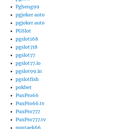
Pgheng99
pgjoker auto
pgjoker auto
PGSlot
pgslot168
pgslot718
pgslot77
pgslot77.io
pgslot99.in
pgslotfish
pokbet
PunPro66
PunPro66.tv
PunPro777
PunPro777.tv
puntaek66