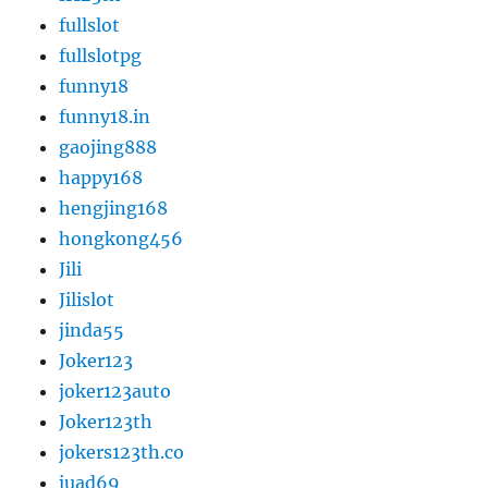
fullslot
fullslotpg
funny18
funny18.in
gaojing888
happy168
hengjing168
hongkong456
Jili
Jilislot
jinda55
Joker123
joker123auto
Joker123th
jokers123th.co
juad69