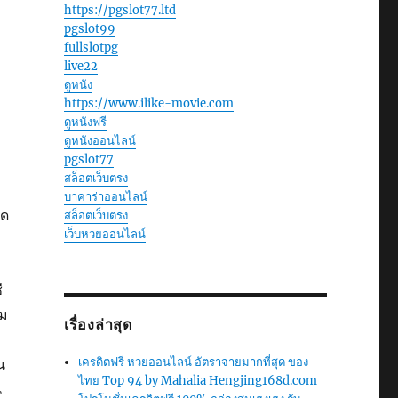
https://pgslot77.ltd
pgslot99
fullslotpg
live22
ดูหนัง
https://www.ilike-movie.com
ดูหนังฟรี
ดูหนังออนไลน์
pgslot77
สล็อตเว็บตรง
บาคาร่าออนไลน์
ยด
สล็อตเว็บตรง
เว็บหวยออนไลน์
ก
ี
่ม
เรื่องล่าสุด
เครดิตฟรี หวยออนไลน์ อัตราจ่ายมากที่สุด ของ
น
ไทย Top 94 by Mahalia Hengjing168d.com
น