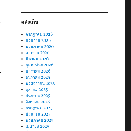
น
คลังเก็บ
กรกฎาคม 2026
มิถุนายน 2026
พฤษภาคม 2026
เมษายน 2026
มีนาคม 2026
กุมภาพันธ์ 2026
ือ
มกราคม 2026
ธันวาคม 2025
น
พฤศจิกายน 2025
ตุลาคม 2025
กันยายน 2025
สิงหาคม 2025
กรกฎาคม 2025
มิถุนายน 2025
พฤษภาคม 2025
เมษายน 2025