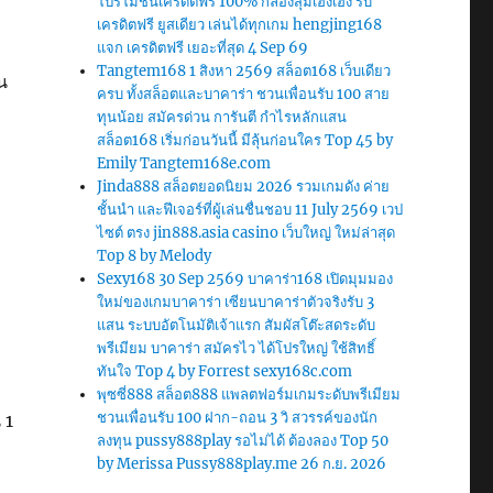
โปรโมชั่นเครดิตฟรี 100% กล่องสุ่มเฮงเฮง รับ
เครดิตฟรี ยูสเดียว เล่นได้ทุกเกม hengjing168
แจก เครดิตฟรี เยอะที่สุด 4 Sep 69
Tangtem168 1 สิงหา 2569 สล็อต168 เว็บเดียว
น
ครบ ทั้งสล็อตและบาคาร่า ชวนเพื่อนรับ 100 สาย
ทุนน้อย สมัครด่วน การันตี กำไรหลักแสน
สล็อต168 เริ่มก่อนวันนี้ มีลุ้นก่อนใคร Top 45 by
Emily Tangtem168e.com
Jinda888 สล็อตยอดนิยม 2026 รวมเกมดัง ค่าย
ชั้นนำ และฟีเจอร์ที่ผู้เล่นชื่นชอบ 11 July 2569 เวป
ไซต์ ตรง jin888.asia casino เว็บใหญ่ ใหม่ล่าสุด
Top 8 by Melody
Sexy168 30 Sep 2569 บาคาร่า168 เปิดมุมมอง
ใหม่ของเกมบาคาร่า เซียนบาคาร่าตัวจริงรับ 3
แสน ระบบอัตโนมัติเจ้าแรก สัมผัสโต๊ะสดระดับ
พรีเมียม บาคาร่า สมัครไว ได้โปรใหญ่ ใช้สิทธิ์
ทันใจ Top 4 by Forrest sexy168c.com
พุซซี่888 สล็อต888 แพลตฟอร์มเกมระดับพรีเมียม
ชวนเพื่อนรับ 100 ฝาก-ถอน 3 วิ สวรรค์ของนัก
 1
ลงทุน pussy888play รอไม่ได้ ต้องลอง Top 50
by Merissa Pussy888play.me 26 ก.ย. 2026