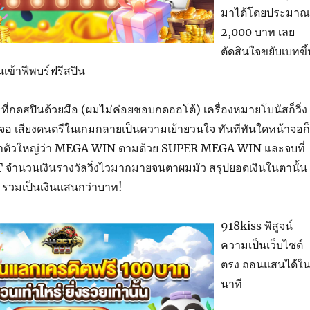
มาได้โดยประมาณ
2,000 บาท เลย
ตัดสินใจขยับเบทขึ้
นเข้าฟีพบร์ฟรีสปิน
ที่กดสปินด้วยมือ (ผมไม่ค่อยชอบกดออโต้) เครื่องหมายโบนัสก็วิ่ง
าจอ เสียงดนตรีในเกมกลายเป็นความเย้ายวนใจ ทันทีทันใดหน้าจอก็
งคำตัวใหญ่ว่า MEGA WIN ตามด้วย SUPER MEGA WIN และจบที่
ำนวนเงินรางวัลวิ่งไวมากมายจนตาผมมัว สรุปยอดเงินในตานั้น
 รวมเป็นเงินแสนกว่าบาท!
918kiss พิสูจน์
ความเป็นเว็บไซต์
ตรง ถอนแสนได้ใน
นาที