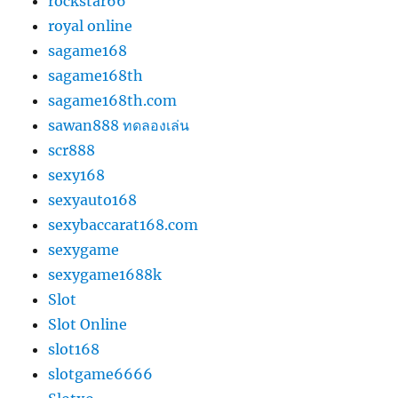
rockstar66
royal online
sagame168
sagame168th
sagame168th.com
sawan888 ทดลองเล่น
scr888
sexy168
sexyauto168
sexybaccarat168.com
sexygame
sexygame1688k
Slot
Slot Online
slot168
slotgame6666