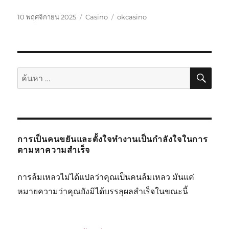
เขียน
หมวด
ป้าย
10 พฤศจิกายน 2025
Casino
okcasino
เมื่อ
หมู่
กำกับ
ค้นห
ค้นหา:
การเป็นคนขยันและตั้งใจทำงานเป็นกำลังใจในการ
ตามหาความสำเร็จ
การล้มเหลวไม่ได้แปลว่าคุณเป็นคนล้มเหลว มันแค่
หมายความว่าคุณยังมิได้บรรลุผลสำเร็จในขณะนี้