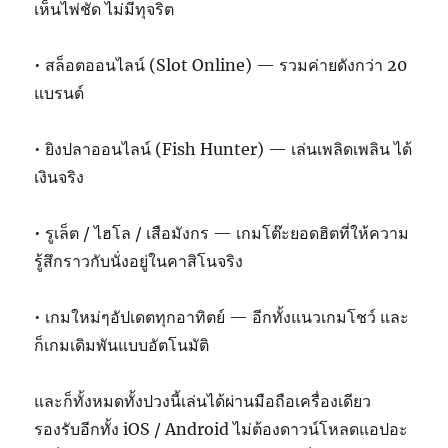
เห็นไพ่ชัด ไม่มีทุจริต
• สล็อตออนไลน์ (Slot Online) — รวมค่ายดังกว่า 20
แบรนด์
• ยิงปลาออนไลน์ (Fish Hunter) — เล่นเพลิดเพลิน ได้
เงินจริง
• รูเล็ต / ไฮโล / เสือมังกร — เกมโต๊ะยอดฮิตที่ให้ความ
รู้สึกราวกับนั่งอยู่ในคาสิโนจริง
• เกมใหม่ๆอัปเดตทุกอาทิตย์ — อีกทั้งแนวเกมโชว์ และ
ก็เกมเดิมพันแบบอัตโนมัติ
และก็ทั้งหมดทั้งปวงนี้เล่นได้ผ่านมือถือเครื่องเดียว
รองรับอีกทั้ง iOS / Android ไม่ต้องดาวน์โหลดแอปอะ