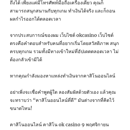
ถึงได้ เพียงแค่มีโทรศัพท์มือถือเครื่องเดียว คุณก็
สามารถสนุกสนานกับทุกเกม ทำเงินได้จริง และก็ถอน
ผลกำไรออกได้ตลอดเวลา
จากประสบการณ์ของผม เว็บไซต์ okcasino เว็บไซต์
ตรงคือคำตอบสำหรับคนที่อยากเริ่มโดยสวัสดิภาพ สนุก
ครบทุกเกม รวมทั้งมีทางเข้าใหม่ที่อัปเดตตลอดเวลา ไม่
ต้องกลัวเข้ามิได้
หากคุณกำลังมองหาแหล่งทำเงินจากคาสิโนออนไลน์
อย่าเพิ่งจะเชื่อคำพูดผู้ใด ลองสัมผัสด้วยตัวเอง แล้วคุณ
จะทราบว่า “คาสิโนออนไลน์ที่ดี” มันต่างจากที่คิดไว้
ขนาดไหน!
คาสิโนออนไลน์ คาสิโน ok casino 9 พฤศจิกายน