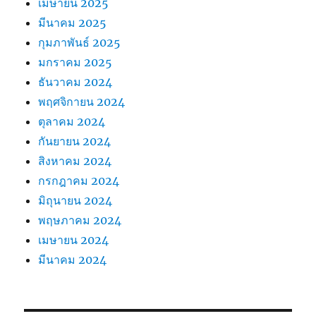
เมษายน 2025
มีนาคม 2025
กุมภาพันธ์ 2025
มกราคม 2025
ธันวาคม 2024
พฤศจิกายน 2024
ตุลาคม 2024
กันยายน 2024
สิงหาคม 2024
กรกฎาคม 2024
มิถุนายน 2024
พฤษภาคม 2024
เมษายน 2024
มีนาคม 2024