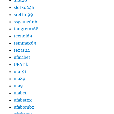
Slotxo
slotxo24hr
sretthi99
ssgame666
tangtem168
teenoi69
temmax69
texas24
ufa11bet
UFA11k
ufa191
ufa89
ufa9
ufabet
ufabetxx
ufabombx