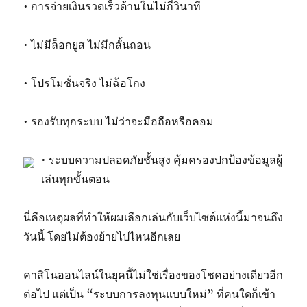
• การจ่ายเงินรวดเร็วด้านในไม่กี่วินาที
• ไม่มีล็อกยูส ไม่มีกลั้นถอน
• โปรโมชั่นจริง ไม่ฉ้อโกง
• รองรับทุกระบบ ไม่ว่าจะมือถือหรือคอม
• ระบบความปลอดภัยชั้นสูง คุ้มครองปกป้องข้อมูลผู้
เล่นทุกขั้นตอน
นี่คือเหตุผลที่ทำให้ผมเลือกเล่นกับเว็บไซต์แห่งนี้มาจนถึง
วันนี้ โดยไม่ต้องย้ายไปไหนอีกเลย
คาสิโนออนไลน์ในยุคนี้ไม่ใช่เรื่องของโชคอย่างเดียวอีก
ต่อไป แต่เป็น “ระบบการลงทุนแบบใหม่” ที่คนใดก็เข้า