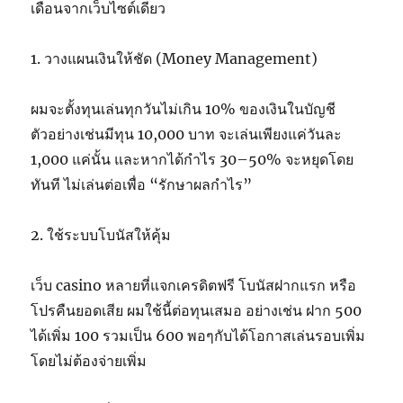
เดือนจากเว็บไซต์เดียว
1. วางแผนเงินให้ชัด (Money Management)
ผมจะตั้งทุนเล่นทุกวันไม่เกิน 10% ของเงินในบัญชี
ตัวอย่างเช่นมีทุน 10,000 บาท จะเล่นเพียงแค่วันละ
1,000 แค่นั้น และหากได้กำไร 30–50% จะหยุดโดย
ทันที ไม่เล่นต่อเพื่อ “รักษาผลกำไร”
2. ใช้ระบบโบนัสให้คุ้ม
เว็บ casino หลายที่แจกเครดิตฟรี โบนัสฝากแรก หรือ
โปรคืนยอดเสีย ผมใช้นี้ต่อทุนเสมอ อย่างเช่น ฝาก 500
ได้เพิ่ม 100 รวมเป็น 600 พอๆกับได้โอกาสเล่นรอบเพิ่ม
โดยไม่ต้องจ่ายเพิ่ม