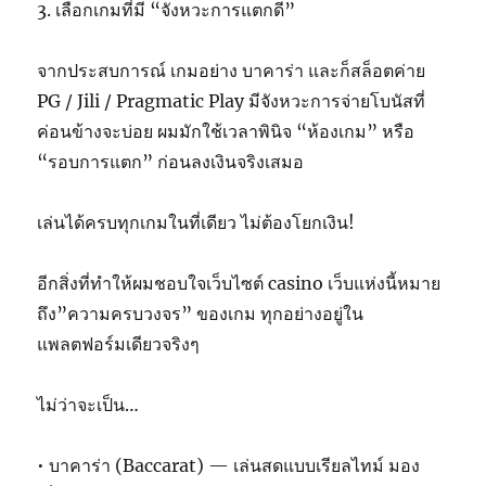
3. เลือกเกมที่มี “จังหวะการแตกดี”
จากประสบการณ์ เกมอย่าง บาคาร่า และก็สล็อตค่าย
PG / Jili / Pragmatic Play มีจังหวะการจ่ายโบนัสที่
ค่อนข้างจะบ่อย ผมมักใช้เวลาพินิจ “ห้องเกม” หรือ
“รอบการแตก” ก่อนลงเงินจริงเสมอ
เล่นได้ครบทุกเกมในที่เดียว ไม่ต้องโยกเงิน!
อีกสิ่งที่ทำให้ผมชอบใจเว็บไซต์ casino เว็บแห่งนี้หมาย
ถึง”ความครบวงจร” ของเกม ทุกอย่างอยู่ใน
แพลตฟอร์มเดียวจริงๆ
ไม่ว่าจะเป็น…
• บาคาร่า (Baccarat) — เล่นสดแบบเรียลไทม์ มอง