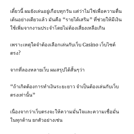
เดี๋ยวนี้ ผมยังเล่นอยู่เกือบทุกวัน แต่ว่าไม่ใช่เพื่อความตื่น
เต้นอย่างเดียวแล้ว มันคือ “รายได้เสริม” ที่ช่วยให้มีเงิน
ใช้เพิ่มจากงานประจำโดยไม่ต้องเสี่ยงเหลือเกิน
เพราะเหตุใดจำต้องเลือกเล่นกับเว็บ Casino เว็บไซต์
ตรง?
จากที่ลองหลายเว็บ ผมสรุปได้สั้นๆว่า
“ถ้าเกิดต้องการทำเงินระยะยาว จำเป็นต้องเล่นกับเว็บ
ตรงเท่านั้น”
เนื่องจากว่าเว็บตรงจะให้ความมั่นใจและความเชื่อมั่น
ในทุกด้าน ยกตัวอย่างเช่น