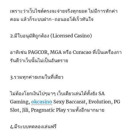
เพราะว่าเว็บไซต์ตรงจะจ่ายจริงทุกยอด ไม่มีการหักค่า
คอม แล้วก็ระบบฝาก-ถอนออโต้เร็วทันใจ
2.มีใบอนุมัติถูกต้อง (Licensed Casino)
อาทิเช่น PAGCOR, MGA หรือ Curacao ที่เป็นเครื่องกา
รันตีว่าเว็บนั้นไม่เป็นอันตราย
3.รวมทุกค่ายเกมในที่เดียว
ไม่ต้องโยกเงินไปๆมาๆ เว็บเดียวเล่นได้ทั้งยัง SA
Gaming,
okcasino
Sexy Baccarat, Evolution, PG
Slot, Jili, Pragmatic Play รวมทั้งอีกมากมาย
4.มีระบบทดลองเล่นฟรี