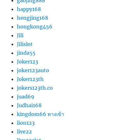
gaojing888
happy168
hengjing168
hongkong456
Jili
Jilislot
jinda55
Joker123
joker123auto
Joker123th
jokers123th.co
juad69
Judhai168
kingdom66 ทางเข้า
lion123
live22