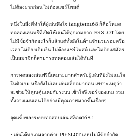
ไม่ต้องฝากก่อน ไม่ต้องแชร์โพสต์
หนึ่งในสิ่งที่ทำให้ผู้เล่นพึงใจ tangtem168 ก็คือโหมด
ทดลองเล่นฟรีที่เปิดให้เล่นได้ทุกเกมจาก PG SLOT โดย
ไม่มีข้อจำกัดอะไรก็แล้วแต่ทั้งยังในด้านจำนวนรอบหรือ
เวลา ไม่ต้องเติมเงิน ไม่ต้องแชร์โพสต์ และไม่ต้องสมัคร
เป็นสมาชิกก็สามารถทดสอบเล่นได้ทันที
การทดลองเล่นฟรีนี้เหมาะมากสำหรับผู้เล่นที่ยังไม่แน่ใจ
ในตัวเกม หรือยังไม่เคยเล่นสล็อตมาก่อน เพราะเหตุว่า
จะช่วยให้คุณคุ้นเคยกับระบบ เข้าใจฟีเจอร์ของเกม รวม
ทั้งวางแผนเล่นได้อย่างมีคุณภาพมากขึ้นเรื่อยๆ
จุดแข็งของระบบทดสอบเล่น สล็อต168 :
• เล่นได้ทุกเกมจากค่าย PG SLOT แบบไม่มีข้อจำกัด