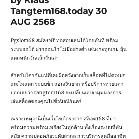
by Klaus
Tangtem168.today 30
AUG 2568
Pgslot168 สมัครฟรี ทดสอบเล่นได้โดยทันที พร้อม
ระบบออโต้ ฝากถอนไว ไม่มีอย่างต่ำ เล่นง่ายทุกเกม ลุ้น
แตกหนักวันแล้ววันเล่า
สำหรับใครกันแน่ที่เคยผิดหวังจากเว็บสล็อตที่ไม่ตรงปก
เกมไม่แตก ระบบช้า ถอนเงินยาก หรือบริการห่วยแตก
บอกเลยว่า tangtem168 จะเปลี่ยนแปลงมุมมองการ
เล่นสล็อตของคุณไปชั่วนิจนิรันดร์
เพราะเหตุว่านี่เป็นเว็บไซต์ตรงจาก สล็อต168 ที่มา
พร้อมความพร้อมเพรียงในทุกด้าน ทั้งเรื่องระบบที่ทัน
สมัย ความปลอดภัยระดับสากล การบริการสุดมืออาชีพ