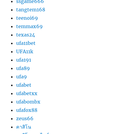
ssgame666
tangtem168
teenoi69
temmax69
texas24
ufa11bet
UFA11k
ufa191
ufa89
ufa9
ufabet
ufabetxx
ufabombx
ufafox88
zeus66
คาสิโน