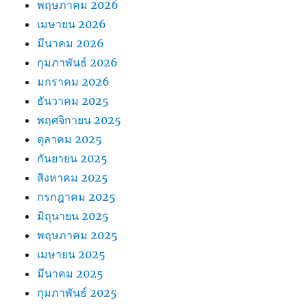
พฤษภาคม 2026
เมษายน 2026
มีนาคม 2026
กุมภาพันธ์ 2026
มกราคม 2026
ธันวาคม 2025
พฤศจิกายน 2025
ตุลาคม 2025
กันยายน 2025
สิงหาคม 2025
กรกฎาคม 2025
มิถุนายน 2025
พฤษภาคม 2025
เมษายน 2025
มีนาคม 2025
กุมภาพันธ์ 2025