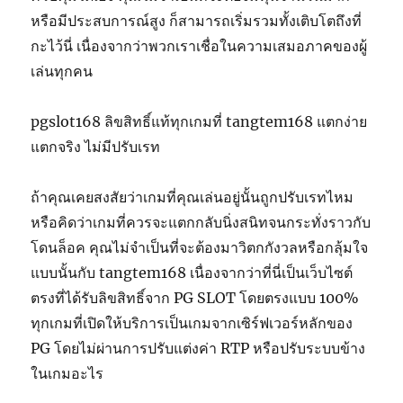
หรือมีประสบการณ์สูง ก็สามารถเริ่มรวมทั้งเติบโตถึงที่
กะไว้นี่ เนื่องจากว่าพวกเราเชื่อในความเสมอภาคของผู้
เล่นทุกคน
pgslot168 ลิขสิทธิ์แท้ทุกเกมที่ tangtem168 แตกง่าย
แตกจริง ไม่มีปรับเรท
ถ้าคุณเคยสงสัยว่าเกมที่คุณเล่นอยู่นั้นถูกปรับเรทไหม
หรือคิดว่าเกมที่ควรจะแตกกลับนิ่งสนิทจนกระทั่งราวกับ
โดนล็อค คุณไม่จำเป็นที่จะต้องมาวิตกกังวลหรือกลุ้มใจ
แบบนั้นกับ tangtem168 เนื่องจากว่าที่นี่เป็นเว็บไซต์
ตรงที่ได้รับลิขสิทธิ์จาก PG SLOT โดยตรงแบบ 100%
ทุกเกมที่เปิดให้บริการเป็นเกมจากเซิร์ฟเวอร์หลักของ
PG โดยไม่ผ่านการปรับแต่งค่า RTP หรือปรับระบบข้าง
ในเกมอะไร