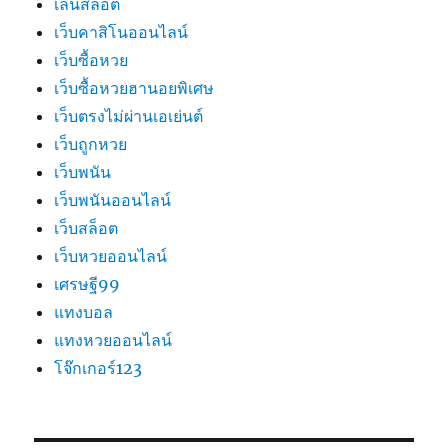
เล่นสล็อต
เว็บคาสิโนออนไลน์
เว็บซื้อหวย
เว็บซื้อหวยฮานอยพิเศษ
เว็บตรงไม่ผ่านเอเย่นต์
เว็บถูกหวย
เว็บพนัน
เว็บพนันออนไลน์
เว็บสล็อต
เว็บหวยออนไลน์
เศรษฐี99
แทงบอล
แทงหวยออนไลน์
โจ๊กเกอร์123