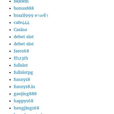
bkkwin
bonus888
brazil999 ทางเข้า
cafe444
Casino
debet slot
debet slot
faro168
ff123th
fullslot
fullslotpg
funny18
funny18.in
gaojing888
happy168
hengjing168