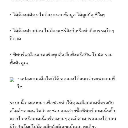
• ไม่ต้องสมัคร ไม่ต้องกรอกข้อมูล ไม่ผูกบัญชีใดๆ
• ไม่ต้องฝากก่อน ไม่ต้องแชร์ลิงก์ หรือทำกิจกรรมใดๆ
ก็ตาม
• ฟีพบร์เสมือนเกมจริงทุกสิ่ง อีกทั้งฟรีสปิน โบนัส รวม
ทั้งตัวคูณ
• แปลงเกมเมื่อใดก็ได้ ทดลองได้จนกว่าจะพบเกมที่
ใช่
ระบบนี้วางแบบมาเพื่อช่วยทำให้คุณเลือกเกมที่ตรงกับ
สไตล์ของตน ไม่ว่าจะชอบเกมสายซื้อฟีพบร์ เกมเน้นย้ำ
แตกไว หรือเกมเนื้อเรื่องงามๆคุณก็สามารถลองได้ก่อน
ผู้ใดกันโดยไม่ต้องเสียตังค์เลยแม้แต่บาทเดียว