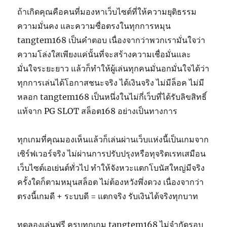
ถ้าเกิดคุณคือคนที่มองหาเว็บไซต์ที่ให้ความยุติธรรม
ความมั่นคง และความซื่อตรงในทุกการหมุน
tangtem168 เป็นคำตอบ เนื่องจากว่าพวกเรามั่นใจว่า
ความโล่งใสเพียงแค่นั้นที่จะสร้างความเชื่อมั่นและ
มั่นใจระยะยาว แล้วก็ทำให้ผู้เล่นทุกคนมั่นอกมั่นใจได้ว่า
ทุกการเล่นได้โอกาสชนะจริง ได้เงินจริง ไม่มีล็อค ไม่มี
หลอก tangtem168 เป็นหนึ่งในไม่กี่เว็บที่ได้รับลิขสิทธิ์
แท้จาก PG SLOT สล็อต168 อย่างเป็นทางการ
ทุกเกมที่คุณมองเห็นแล้วก็เล่นผ่านเว็บแห่งนี้เป็นเกมจาก
เซิร์ฟเวอร์จริง ไม่ผ่านการปรับปรุงหรือทุจริตเรทเสมือน
เว็บไซต์เอเย่นต์ทั่วไป ทำให้จังหวะแตกโบนัสใหญ่มีจริง
ครั้งใดก็ตามหมุนสล็อต ไม่ต้องหวังพึ่งดวง เนื่องจากว่า
ตรงนี้เกมดี + ระบบดี = แตกจริง รับเงินได้จริงทุกบาท
ทดลองเล่นฟรี ครบทุกเกม tangtem168 ไม่จำกัดรอบ