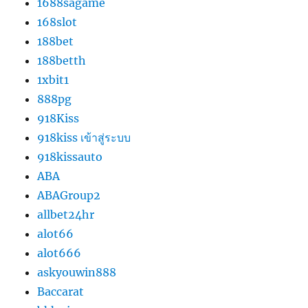
1688sagame
168slot
188bet
188betth
1xbit1
888pg
918Kiss
918kiss เข้าสู่ระบบ
918kissauto
ABA
ABAGroup2
allbet24hr
alot66
alot666
askyouwin888
Baccarat