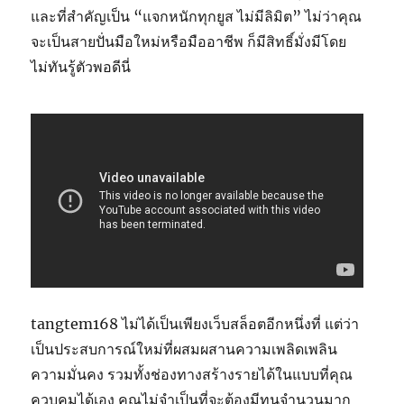
และที่สำคัญเป็น “แจกหนักทุกยูส ไม่มีลิมิต” ไม่ว่าคุณ
จะเป็นสายปั่นมือใหม่หรือมืออาชีพ ก็มีสิทธิ์มั่งมีโดย
ไม่ทันรู้ตัวพอดีนี่
tangtem168 ไม่ได้เป็นเพียงเว็บสล็อตอีกหนึ่งที่ แต่ว่า
เป็นประสบการณ์ใหม่ที่ผสมผสานความเพลิดเพลิน
ความมั่นคง รวมทั้งช่องทางสร้างรายได้ในแบบที่คุณ
ควบคุมได้เอง คุณไม่จำเป็นที่จะต้องมีทุนจำนวนมาก