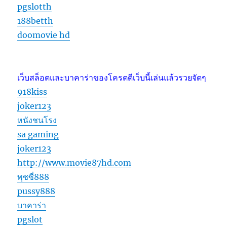
pgslotth
188betth
doomovie hd
เว็บสล็อตและบาคาร่าของโครตดีเว็บนี้เล่นแล้วรวยจัดๆ
918kiss
joker123
หนังชนโรง
sa gaming
joker123
http://www.movie87hd.com
พุซซี่888
pussy888
บาคาร่า
pgslot